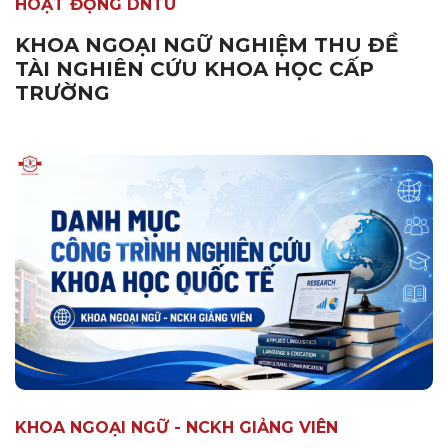
HOẠT ĐỘNG DNTU
KHOA NGOẠI NGỮ NGHIỆM THU ĐỀ
TÀI NGHIÊN CỨU KHOA HỌC CẤP
TRƯỜNG
KHOA NGOẠI NGỮ - NCKH GIẢNG VIÊN