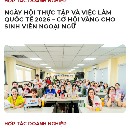
HỢP TÁC DOANH NGHIỆP
NGÀY HỘI THỰC TẬP VÀ VIỆC LÀM
QUỐC TẾ 2026 – CƠ HỘI VÀNG CHO
SINH VIÊN NGOẠI NGỮ
HỢP TÁC DOANH NGHIỆP