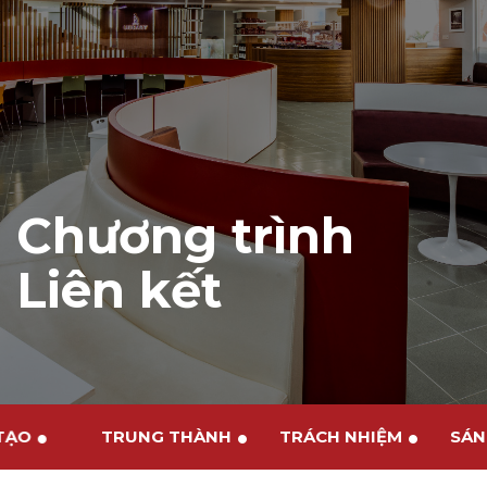
Chương trình
Liên kết
 TẠO
TRUNG THÀNH
TRÁCH NHIỆM
SÁ