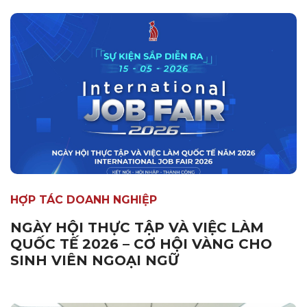
HỢP TÁC DOANH NGHIỆP
NGÀY HỘI THỰC TẬP VÀ VIỆC LÀM
QUỐC TẾ 2026 – CƠ HỘI VÀNG CHO
SINH VIÊN NGOẠI NGỮ