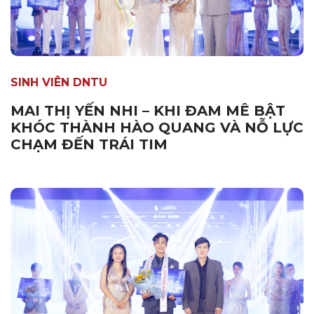
SINH VIÊN DNTU
MAI THỊ YẾN NHI – KHI ĐAM MÊ BẬT
KHÓC THÀNH HÀO QUANG VÀ NỖ LỰC
CHẠM ĐẾN TRÁI TIM