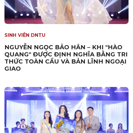
SINH VIÊN DNTU
NGUYỄN NGỌC BẢO HÂN – KHI "HÀO
QUANG" ĐƯỢC ĐỊNH NGHĨA BẰNG TRI
THỨC TOÀN CẦU VÀ BẢN LĨNH NGOẠI
GIAO