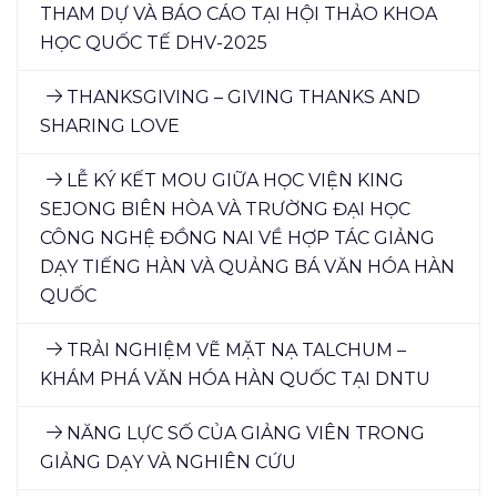
THAM DỰ VÀ BÁO CÁO TẠI HỘI THẢO KHOA
HỌC QUỐC TẾ DHV-2025
THANKSGIVING – GIVING THANKS AND
SHARING LOVE
LỄ KÝ KẾT MOU GIỮA HỌC VIỆN KING
SEJONG BIÊN HÒA VÀ TRƯỜNG ĐẠI HỌC
CÔNG NGHỆ ĐỒNG NAI VỀ HỢP TÁC GIẢNG
DẠY TIẾNG HÀN VÀ QUẢNG BÁ VĂN HÓA HÀN
QUỐC
TRẢI NGHIỆM VẼ MẶT NẠ TALCHUM –
KHÁM PHÁ VĂN HÓA HÀN QUỐC TẠI DNTU
NĂNG LỰC SỐ CỦA GIẢNG VIÊN TRONG
GIẢNG DẠY VÀ NGHIÊN CỨU