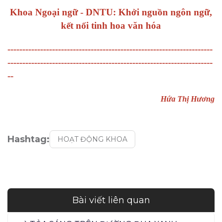
Khoa Ngoại ngữ - DNTU: Khởi nguồn ngôn ngữ,
kết nối tinh hoa văn hóa
---------------------------------------------------------------------
---------------------------------------------------------------------
--
Hứa Thị Hương
Hashtag:
HOẠT ĐỘNG KHOA
Bài viết liên quan