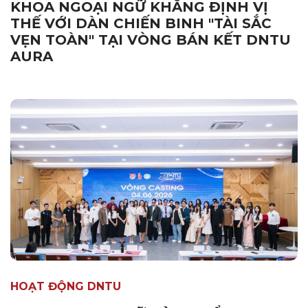
KHOA NGOẠI NGỮ KHẲNG ĐỊNH VỊ
THẾ VỚI DÀN CHIẾN BINH "TÀI SẮC
VẸN TOÀN" TẠI VÒNG BÁN KẾT DNTU
AURA
HOẠT ĐỘNG DNTU