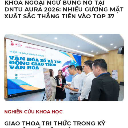
KHOA NGOẠI NGỮ BÙNG NỔ TẠI
DNTU AURA 2026: NHIỀU GƯƠNG MẶT
XUẤT SẮC THẲNG TIẾN VÀO TOP 37
NGHIÊN CỨU KHOA HỌC
GIAO THOA TRI THỨC TRONG KỶ