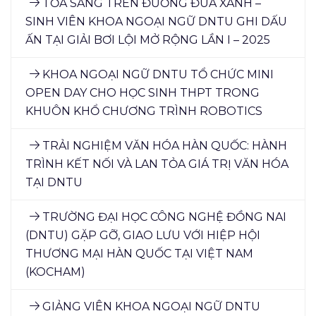
TỎA SÁNG TRÊN ĐƯỜNG ĐUA XANH –
SINH VIÊN KHOA NGOẠI NGỮ DNTU GHI DẤU
ẤN TẠI GIẢI BƠI LỘI MỞ RỘNG LẦN I – 2025
KHOA NGOẠI NGỮ DNTU TỔ CHỨC MINI
OPEN DAY CHO HỌC SINH THPT TRONG
KHUÔN KHỔ CHƯƠNG TRÌNH ROBOTICS
TRẢI NGHIỆM VĂN HÓA HÀN QUỐC: HÀNH
TRÌNH KẾT NỐI VÀ LAN TỎA GIÁ TRỊ VĂN HÓA
TẠI DNTU
TRƯỜNG ĐẠI HỌC CÔNG NGHỆ ĐỒNG NAI
(DNTU) GẶP GỠ, GIAO LƯU VỚI HIỆP HỘI
THƯƠNG MẠI HÀN QUỐC TẠI VIỆT NAM
(KOCHAM)
GIẢNG VIÊN KHOA NGOẠI NGỮ DNTU