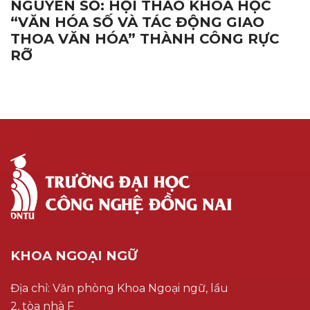
NGUYÊN SỐ: HỘI THẢO KHOA HỌC
“VĂN HÓA SỐ VÀ TÁC ĐỘNG GIAO
THOA VĂN HÓA” THÀNH CÔNG RỰC
RỠ
KHOA NGOẠI NGỮ
Địa chỉ: Văn phòng Khoa Ngoại ngữ, lầu
2, tòa nhà F